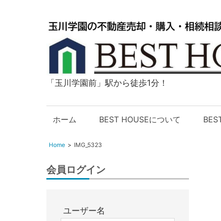
「玉川学園前」駅から徒歩1分！
玉
川
学
ホーム
BEST HOUSEについて
BE
園
の
Home
IMG_5323
不
動
会員ログイン
産
購
入・
ユーザー名