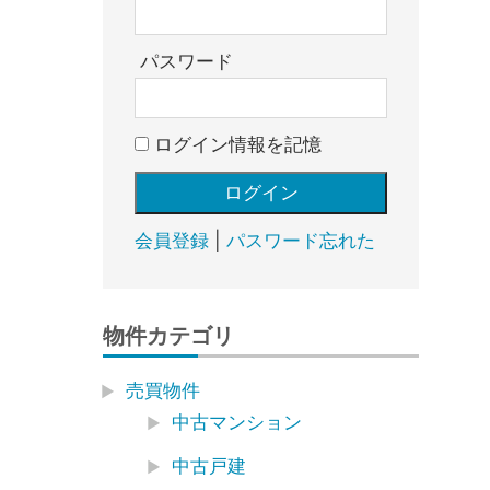
売
却・
賃
パスワード
貸・
管
ログイン情報を記憶
理
｜
地
域
会員登録
|
パスワード忘れた
密
着
BEST
物件カテゴリ
HOUSE
売買物件
中古マンション
中古戸建