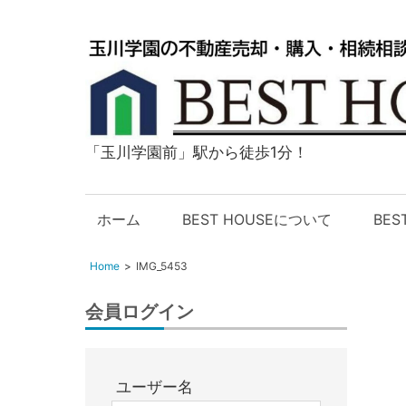
「玉川学園前」駅から徒歩1分！
玉
川
学
ホーム
BEST HOUSEについて
BE
園
の
Home
IMG_5453
不
動
会員ログイン
産
購
入・
ユーザー名