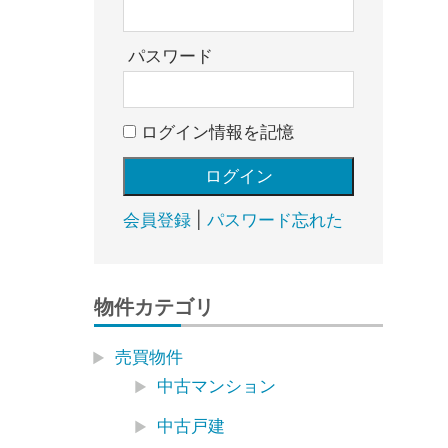
売
却・
賃
パスワード
貸・
管
ログイン情報を記憶
理
｜
地
域
会員登録
|
パスワード忘れた
密
着
BEST
物件カテゴリ
HOUSE
売買物件
中古マンション
中古戸建