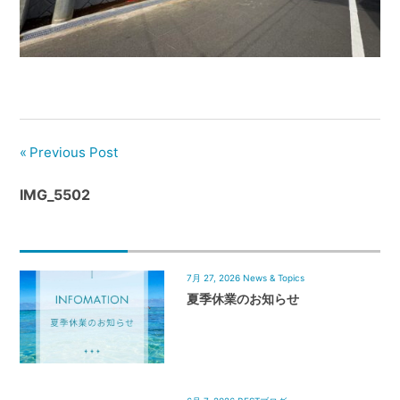
管
理
｜
地
域
密
着
Previous Post
BEST
IMG_5502
HOUSE
7月 27, 2026
News & Topics
夏季休業のお知らせ