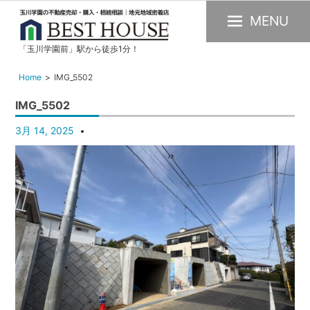
MENU
「玉川学園前」駅から徒歩1分！
玉
川
Home
IMG_5502
学
IMG_5502
園
の
3月 14, 2025
不
動
産
購
入・
売
却・
賃
貸・