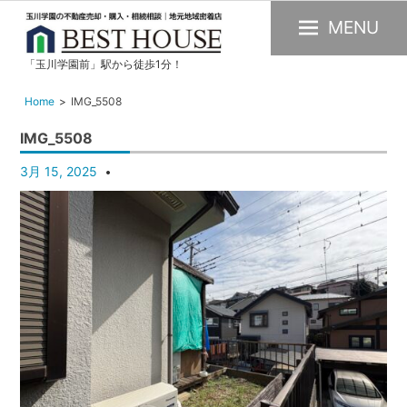
MENU
「玉川学園前」駅から徒歩1分！
玉
川
Home
IMG_5508
学
IMG_5508
園
の
3月 15, 2025
不
動
産
購
入・
売
却・
賃
貸・