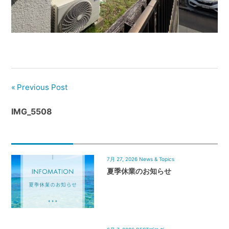
管
理
｜
地
域
密
着
Previous Post
BEST
IMG_5508
HOUSE
7月 27, 2026
News & Topics
夏季休業のお知らせ