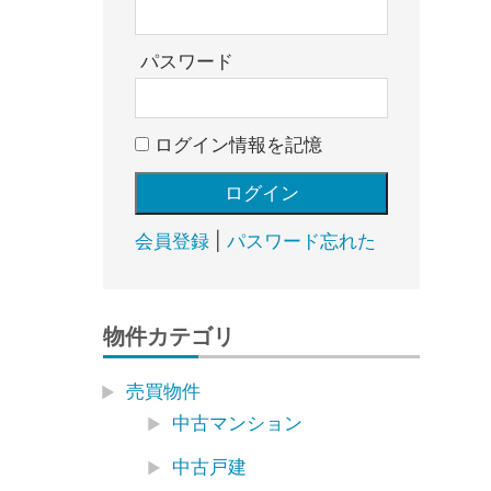
売
却・
賃
パスワード
貸・
管
ログイン情報を記憶
理
｜
地
域
会員登録
|
パスワード忘れた
密
着
BEST
物件カテゴリ
HOUSE
売買物件
中古マンション
中古戸建