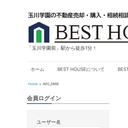
「玉川学園前」駅から徒歩1分！
玉
川
学
ホーム
BEST HOUSEについて
BE
園
の
Home
IMG_5868
不
動
会員ログイン
産
購
入・
ユーザー名