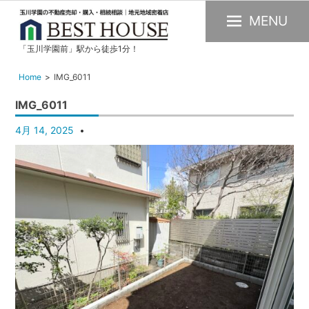
MENU
「玉川学園前」駅から徒歩1分！
玉
川
Home
IMG_6011
学
IMG_6011
園
の
4月 14, 2025
不
動
産
購
入・
売
却・
賃
貸・