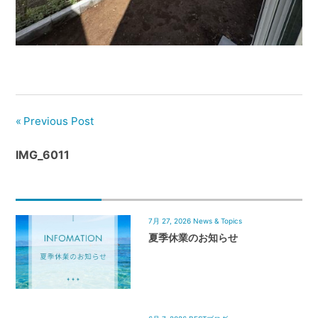
管
理
｜
地
域
密
着
Previous Post
BEST
IMG_6011
HOUSE
7月 27, 2026
News & Topics
夏季休業のお知らせ