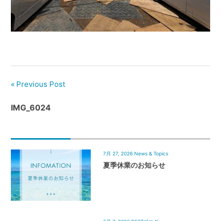
管
理
｜
地
域
密
着
Previous Post
BEST
IMG_6024
HOUSE
7月 27, 2026
News & Topics
夏季休業のお知らせ