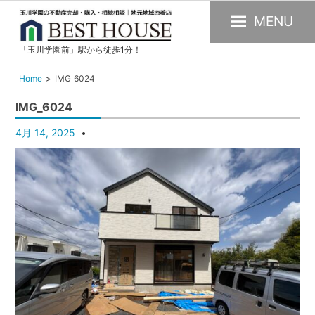
MENU
「玉川学園前」駅から徒歩1分！
玉
川
Home
IMG_6024
学
IMG_6024
園
の
4月 14, 2025
不
動
産
購
入・
売
却・
賃
貸・