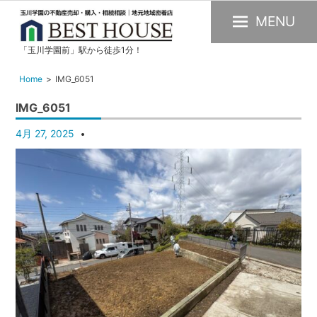
MENU
「玉川学園前」駅から徒歩1分！
玉
川
Home
IMG_6051
学
IMG_6051
園
の
4月 27, 2025
不
動
産
購
入・
売
却・
賃
貸・