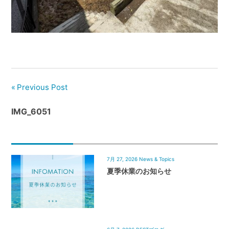
管
理
｜
地
域
密
着
Previous Post
BEST
IMG_6051
HOUSE
7月 27, 2026
News & Topics
夏季休業のお知らせ