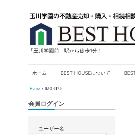
「玉川学園前」駅から徒歩1分！
玉
川
学
ホーム
BEST HOUSEについて
BE
園
の
Home
IMG_6179
不
動
会員ログイン
産
購
入・
ユーザー名