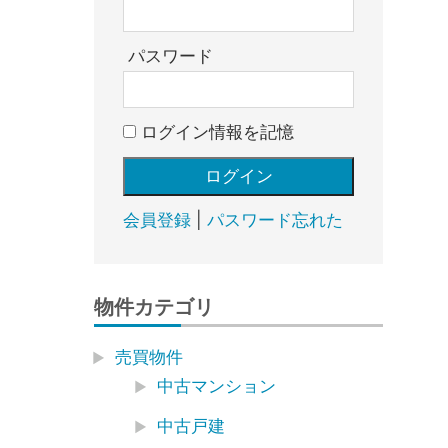
売
却・
賃
パスワード
貸・
管
ログイン情報を記憶
理
｜
地
域
会員登録
|
パスワード忘れた
密
着
BEST
物件カテゴリ
HOUSE
売買物件
中古マンション
中古戸建