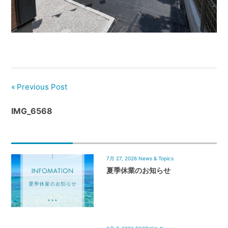
管
理
｜
地
域
密
着
Previous Post
BEST
IMG_6568
HOUSE
7月 27, 2026
News & Topics
夏季休業のお知らせ