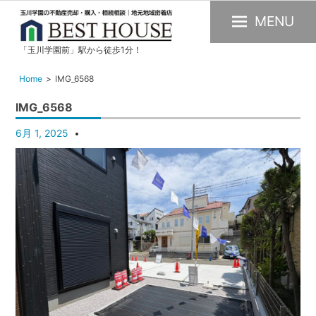
MENU
「玉川学園前」駅から徒歩1分！
玉
川
Home
IMG_6568
学
IMG_6568
園
の
6月 1, 2025
不
動
産
購
入・
売
却・
賃
貸・