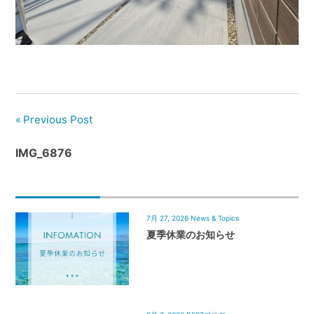
管
理
｜
地
域
密
着
Previous Post
BEST
IMG_6876
HOUSE
7月 27, 2026
News & Topics
夏季休業のお知らせ