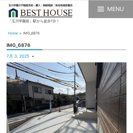
MENU
「玉川学園前」駅から徒歩1分！
玉
川
Home
IMG_6876
学
IMG_6876
園
の
7月 3, 2025
不
動
産
購
入・
売
却・
賃
貸・