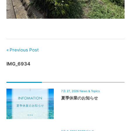
管
理
｜
地
域
密
着
Previous Post
BEST
IMG_6934
HOUSE
7月 27, 2026
News & Topics
夏季休業のお知らせ