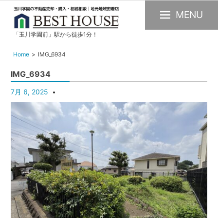
MENU
「玉川学園前」駅から徒歩1分！
玉
川
Home
IMG_6934
学
IMG_6934
園
の
7月 6, 2025
不
動
産
購
入・
売
却・
賃
貸・