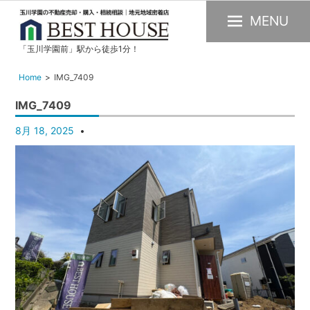
MENU
「玉川学園前」駅から徒歩1分！
玉
川
Home
IMG_7409
学
IMG_7409
園
の
8月 18, 2025
不
動
産
購
入・
売
却・
賃
貸・