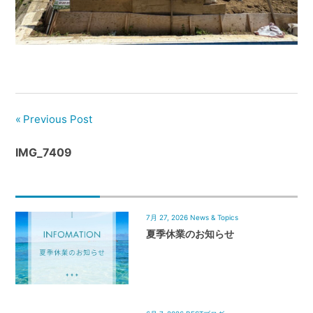
管
理
｜
地
域
密
着
Previous Post
BEST
IMG_7409
HOUSE
7月 27, 2026
News & Topics
夏季休業のお知らせ