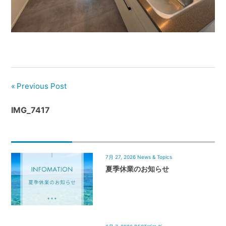
管
理
｜
地
域
密
着
Previous Post
BEST
IMG_7417
HOUSE
7月 27, 2026
News & Topics
夏季休業のお知らせ