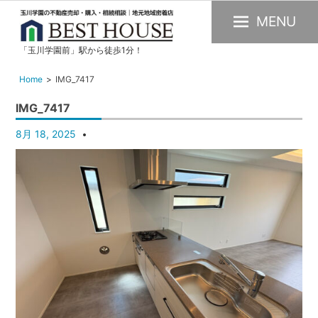
MENU
「玉川学園前」駅から徒歩1分！
玉
川
Home
IMG_7417
学
IMG_7417
園
の
8月 18, 2025
不
動
産
購
入・
売
却・
賃
貸・