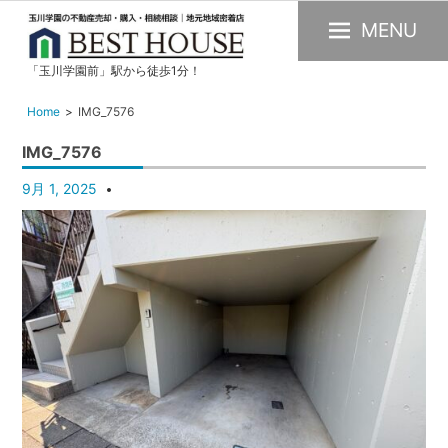
MENU
「玉川学園前」駅から徒歩1分！
玉
川
Home
IMG_7576
学
IMG_7576
園
の
9月 1, 2025
不
動
産
購
入・
売
却・
賃
貸・