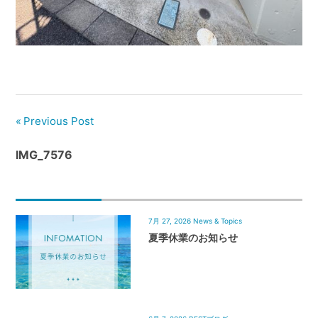
管
理
｜
地
域
密
着
Previous Post
BEST
IMG_7576
HOUSE
7月 27, 2026
News & Topics
夏季休業のお知らせ