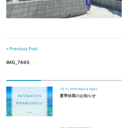
管
理
｜
地
域
密
着
Previous Post
BEST
IMG_7665
HOUSE
7月 27, 2026
News & Topics
夏季休業のお知らせ