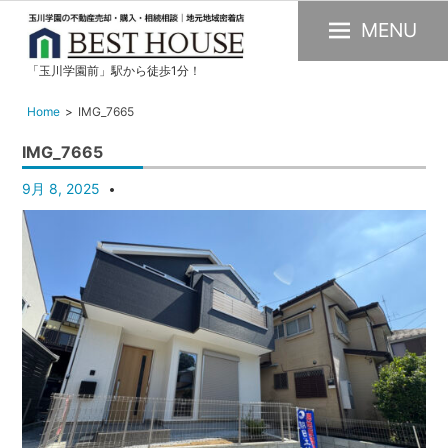
MENU
「玉川学園前」駅から徒歩1分！
玉
川
Home
IMG_7665
学
IMG_7665
園
の
9月 8, 2025
不
動
産
購
入・
売
却・
賃
貸・