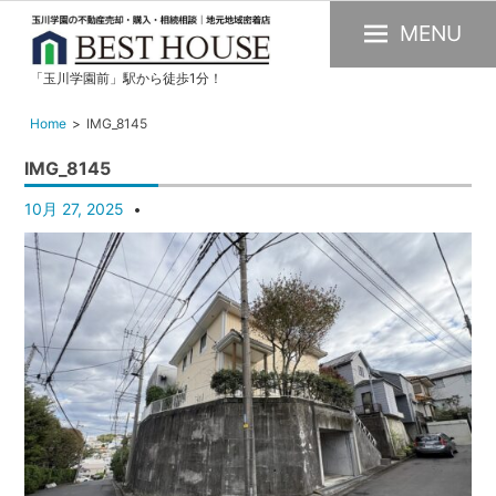
MENU
「玉川学園前」駅から徒歩1分！
玉
川
Home
IMG_8145
学
IMG_8145
園
の
10月 27, 2025
不
動
産
購
入・
売
却・
賃
貸・