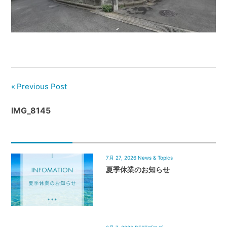
管
理
｜
地
域
密
着
Previous Post
BEST
IMG_8145
HOUSE
7月 27, 2026
News & Topics
夏季休業のお知らせ