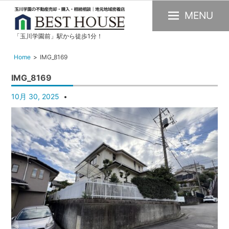
MENU
「玉川学園前」駅から徒歩1分！
玉
川
Home
IMG_8169
学
IMG_8169
園
の
10月 30, 2025
不
動
産
購
入・
売
却・
賃
貸・