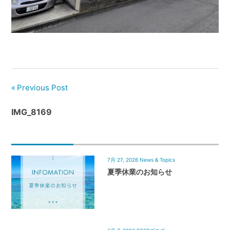
管
理
｜
地
域
密
着
Previous Post
BEST
IMG_8169
HOUSE
7月 27, 2026
News & Topics
夏季休業のお知らせ