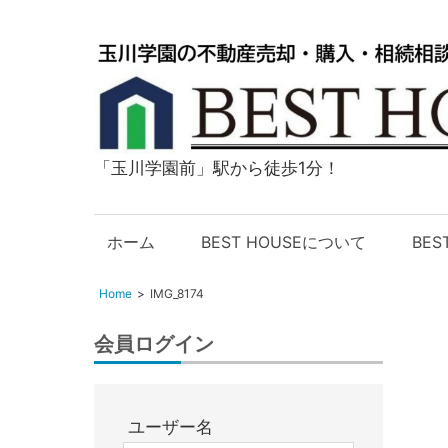
「玉川学園前」駅から徒歩1分！
玉
川
学
ホーム
BEST HOUSEについて
BE
園
の
Home
IMG_8174
不
動
会員ログイン
産
購
入・
ユーザー名