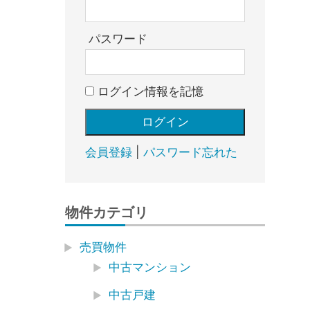
売
却・
賃
パスワード
貸・
管
ログイン情報を記憶
理
｜
地
域
会員登録
|
パスワード忘れた
密
着
BEST
物件カテゴリ
HOUSE
売買物件
中古マンション
中古戸建