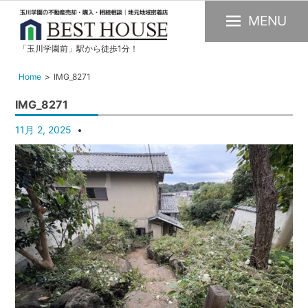
MENU
「玉川学園前」駅から徒歩1分！
玉
川
Home
IMG_8271
学
IMG_8271
園
の
11月 2, 2025
不
動
産
購
入・
売
却・
賃
貸・