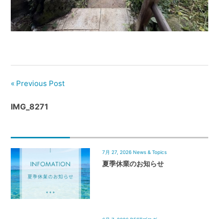
管
理
｜
地
域
密
着
Previous Post
BEST
IMG_8271
HOUSE
7月 27, 2026
News & Topics
夏季休業のお知らせ