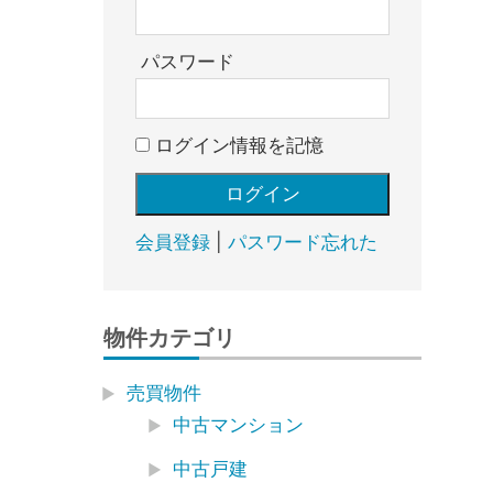
売
却・
賃
パスワード
貸・
管
ログイン情報を記憶
理
｜
地
域
会員登録
|
パスワード忘れた
密
着
BEST
物件カテゴリ
HOUSE
売買物件
中古マンション
中古戸建