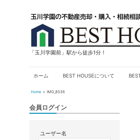
「玉川学園前」駅から徒歩1分！
玉
川
学
ホーム
BEST HOUSEについて
BE
園
の
Home
IMG_8336
不
動
会員ログイン
産
購
入・
ユーザー名