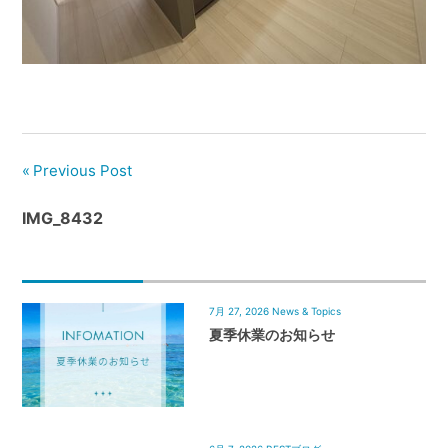
管
理
｜
地
域
密
着
Previous Post
BEST
IMG_8432
HOUSE
7月 27, 2026
News & Topics
夏季休業のお知らせ