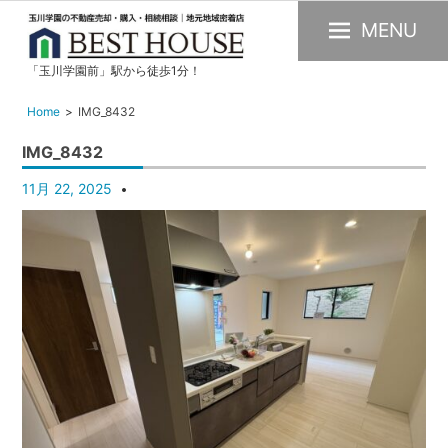
MENU
「玉川学園前」駅から徒歩1分！
玉
川
Home
IMG_8432
学
IMG_8432
園
の
11月 22, 2025
不
動
産
購
入・
売
却・
賃
貸・