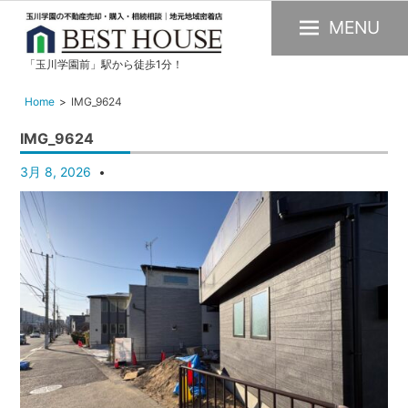
MENU
「玉川学園前」駅から徒歩1分！
玉
川
Home
IMG_9624
学
IMG_9624
園
の
3月 8, 2026
不
動
産
購
入・
売
却・
賃
貸・