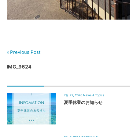
管
理
｜
地
域
密
着
Previous Post
BEST
IMG_9624
HOUSE
7月 27, 2026
News & Topics
夏季休業のお知らせ