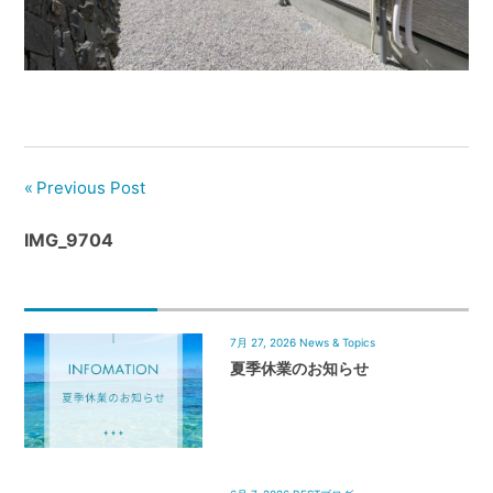
管
理
｜
地
域
密
着
Previous Post
BEST
IMG_9704
HOUSE
7月 27, 2026
News & Topics
夏季休業のお知らせ