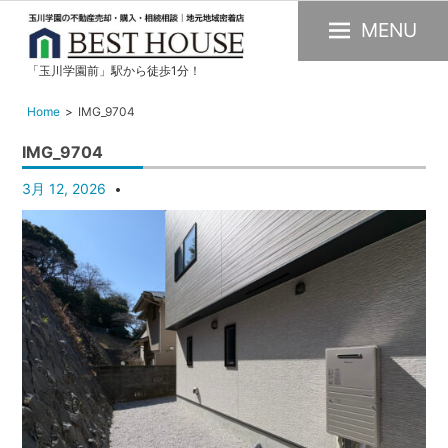
MENU
「玉川学園前」駅から徒歩1分！
玉
川
Home
IMG_9704
学
IMG_9704
園
の
3月 12, 2026
不
動
産
購
入・
売
却・
賃
貸・