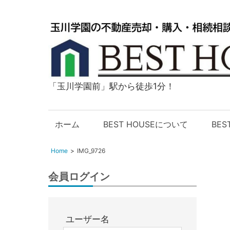
「玉川学園前」駅から徒歩1分！
玉
川
学
ホーム
BEST HOUSEについて
BE
園
の
Home
IMG_9726
不
動
会員ログイン
産
購
入・
ユーザー名