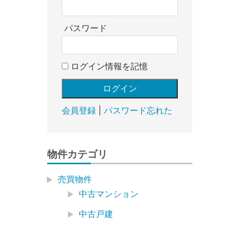
売
却・
賃
パスワード
貸・
管
ログイン情報を記憶
理
｜
地
域
会員登録
|
パスワード忘れた
密
着
BEST
物件カテゴリ
HOUSE
売買物件
中古マンション
中古戸建