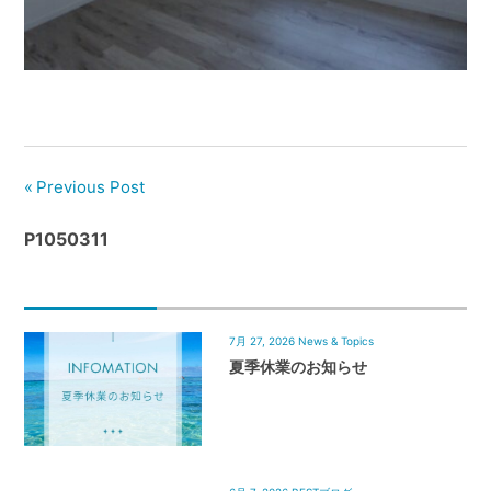
管
理
｜
地
域
密
着
Previous Post
BEST
P1050311
HOUSE
7月 27, 2026
News & Topics
夏季休業のお知らせ