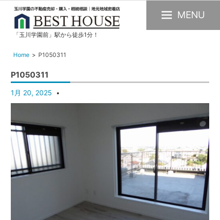
MENU
「玉川学園前」駅から徒歩1分！
玉
川
Home
P1050311
学
P1050311
園
の
1月 20, 2025
不
動
産
購
入・
売
却・
賃
貸・