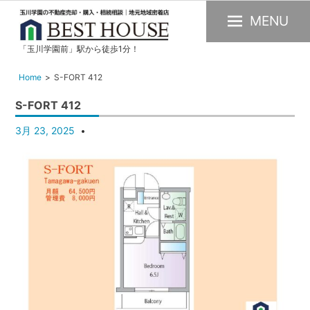
MENU
「玉川学園前」駅から徒歩1分！
玉
川
Home
S-FORT 412
学
S-FORT 412
園
の
3月 23, 2025
不
動
産
購
入・
売
却・
賃
貸・