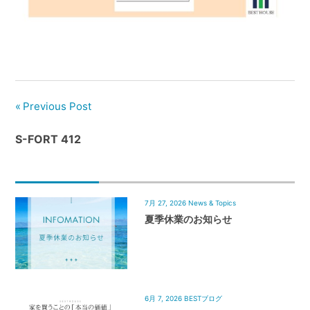
管
理
｜
地
域
密
Previous Post
着
BEST
S-FORT 412
HOUSE
7月 27, 2026
News & Topics
夏季休業のお知らせ
6月 7, 2026
BESTブログ